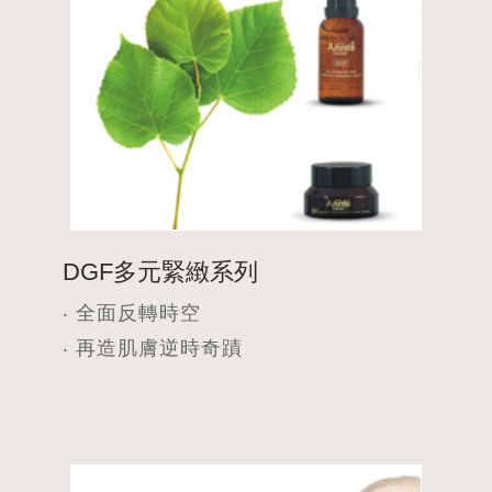
DGF多元緊緻系列
‧ 全面反轉時空
‧ 再造肌膚逆時奇蹟