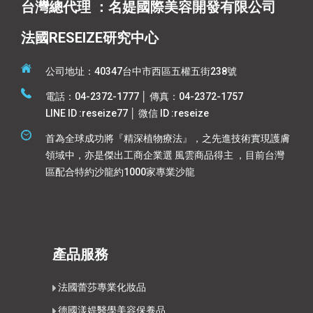
台灣總代理 ：名媞國際美容開發有限公司
法國RESEIZE研究中心
公司地址：40347台中市西區五權五街238號
電話：04-2372-1777 │ 傳真：04-2372-1757
LINE ID :reseize77 │ 微信 ID :reseize
首為全球成功將『精深植物療法』，之先進技術實現護膚
領域中，亦是傑出工商企業選 風雲商品得主 ，目前台灣
區配合特約沙龍約1000家專業沙龍
產品服務
法國蕾莎專業化妝品
德國漾媞醫學美容保養品