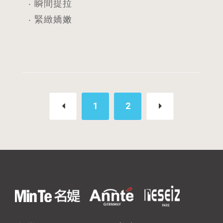
‧ 瞬間提拉
‧ 緊緻嬌嫩
1
2