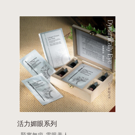
活力媚眼系列
‧ 緊實無痕-電眼美人