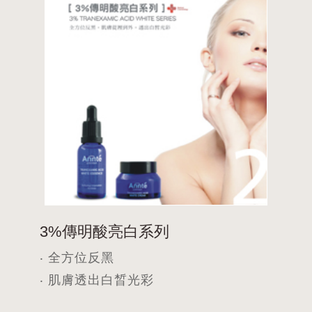
3%傳明酸亮白系列
‧ 全方位反黑
‧ 肌膚透出白晳光彩