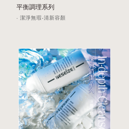
平衡調理系列
‧ 潔淨無瑕-清新容顏