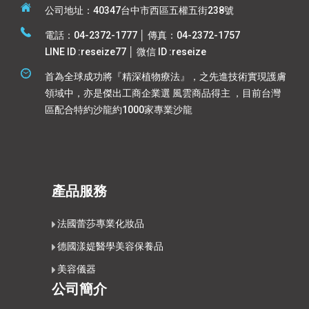
公司地址：40347台中市西區五權五街238號
電話：04-2372-1777 │ 傳真：04-2372-1757
LINE ID :reseize77 │ 微信 ID :reseize
首為全球成功將『精深植物療法』，之先進技術實現護膚
領域中，亦是傑出工商企業選 風雲商品得主 ，目前台灣
區配合特約沙龍約1000家專業沙龍
產品服務
法國蕾莎專業化妝品
德國漾媞醫學美容保養品
美容儀器
公司簡介