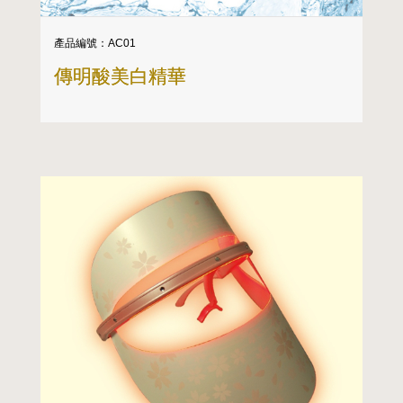
產品編號：AC01
傳明酸美白精華
DETAILS