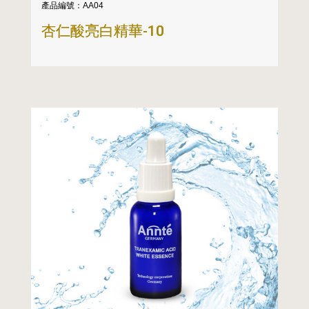
產品編號：AA04
杏仁酸亮白精華-10
DETAILS