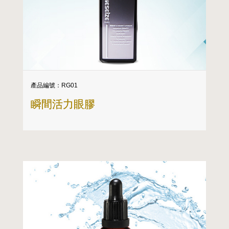
產品編號：RG01
瞬間活力眼膠
DETAILS