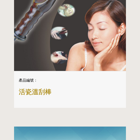
產品編號：
活瓷溫刮棒
DETAILS