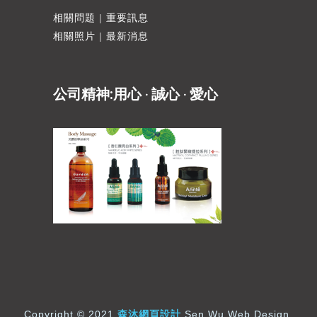
相關問題
|
重要訊息
相關照片
|
最新消息
公司精神:用心 ‧ 誠心 ‧ 愛心
Copyright © 2021.
森沐網頁設計
Sen Wu Web Design.