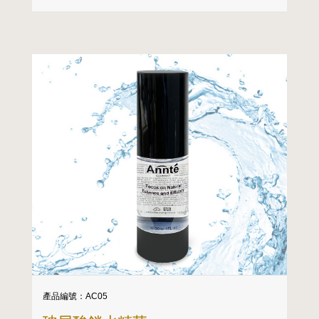
DETAILS
產品編號：AC05