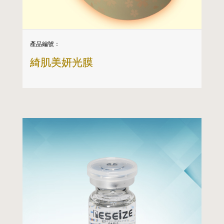
產品編號：
綺肌美妍光膜
DETAILS