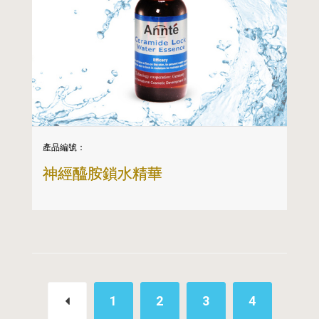
產品編號：
神經醯胺鎖水精華
1
2
3
4