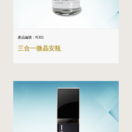
產品編號：RJ01
三合一微晶安瓶
DETAILS