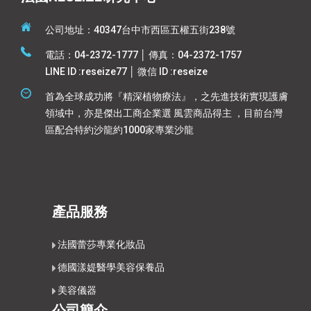
公司地址：40347台中市西區五權五街238號
電話：04-2372-1777 │ 傳真：04-2372-1757
LINE ID :reseize77 │ 微信 ID :reseize
首為全球成功將『精深植物療法』，之先進技術實現護膚
領域中，亦是傑出工商企業選 風雲商品得主 ，目前台灣
區配合特約沙龍約1000家專業沙龍
產品服務
法國蕾莎專業化妝品
德國漾媞醫學美容保養品
美容儀器
公司簡介