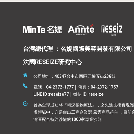
台灣總代理 ：名媞國際美容開發有限公司
法國RESEIZE研究中心
公司地址：40347台中市西區五權五街238號
電話：04-2372-1777 │ 傳真：04-2372-1757
LINE ID :reseize77 │ 微信 ID :reseize
首為全球成功將『精深植物療法』，之先進技術實現護
膚領域中，亦是傑出工商企業選 風雲商品得主 ，目前
灣區配合特約沙龍約1000家專業沙龍