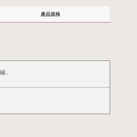
產品規格
繃。