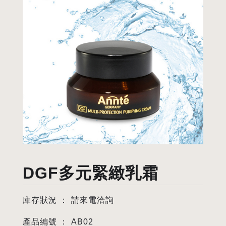
DGF多元緊緻乳霜
庫存狀況 ：
請來電洽詢
產品編號 ：
AB02