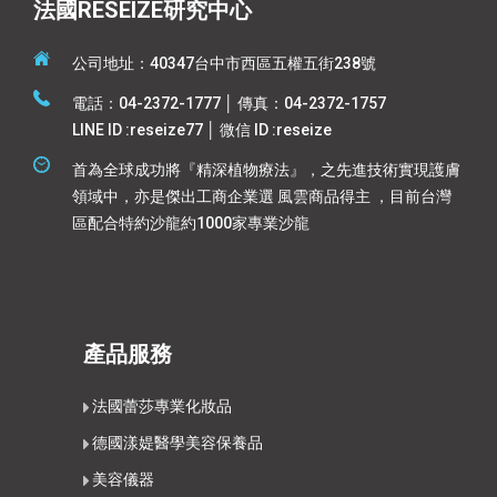
法國RESEIZE研究中心
公司地址：40347台中市西區五權五街238號
電話：04-2372-1777 │ 傳真：04-2372-1757
LINE ID :reseize77 │ 微信 ID :reseize
首為全球成功將『精深植物療法』，之先進技術實現護膚
領域中，亦是傑出工商企業選 風雲商品得主 ，目前台灣
區配合特約沙龍約1000家專業沙龍
產品服務
法國蕾莎專業化妝品
德國漾媞醫學美容保養品
美容儀器