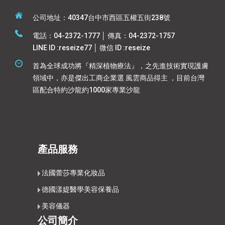
公司地址：40347台中市西區五權五街238號
電話：04-2372-1777 │ 傳真：04-2372-1757
LINE ID :reseize77 │ 微信 ID :reseize
首為全球成功將『精深植物療法』，之先進技術實現護膚
領域中，亦是傑出工商企業選 風雲商品得主 ，目前台灣
區配合特約沙龍約1000家專業沙龍
產品服務
法國蕾莎專業化妝品
德國漾媞醫學美容保養品
美容儀器
公司簡介