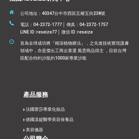
公司地址：40347台中市西區五權五街238號
電話：04-2372-1777 │ 傳真：04-2372-1757
LINE ID :reseize77 │ 微信 ID :reseize
首為全球成功將『精深植物療法』，之先進技術實現護膚
領域中，亦是傑出工商企業選 風雲商品得主 ，目前台灣
區配合特約沙龍約1000家專業沙龍
產品服務
法國蕾莎專業化妝品
德國漾媞醫學美容保養品
美容儀器
公司簡介