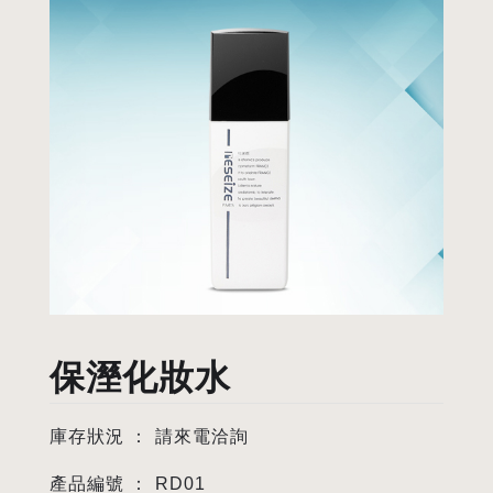
保溼化妝水
庫存狀況 ：
請來電洽詢
產品編號 ：
RD01