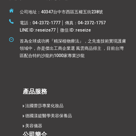
公司地址：40347台中市西區五權五街238號
電話：04-2372-1777 │ 傳真：04-2372-1757
LINE ID :reseize77 │ 微信 ID :reseize
首為全球成功將『精深植物療法』，之先進技術實現護膚
領域中，亦是傑出工商企業選 風雲商品得主 ，目前台灣
區配合特約沙龍約1000家專業沙龍
產品服務
法國蕾莎專業化妝品
德國漾媞醫學美容保養品
美容儀器
公司簡介